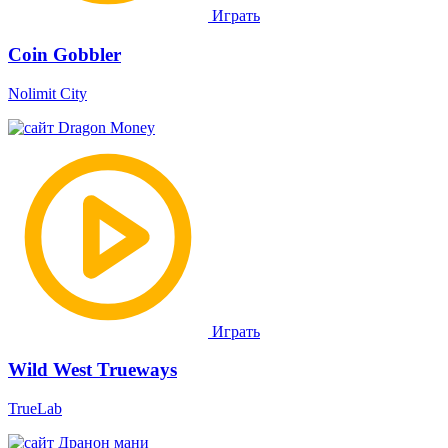
Играть
Coin Gobbler
Nolimit City
Играть
Wild West Trueways
TrueLab