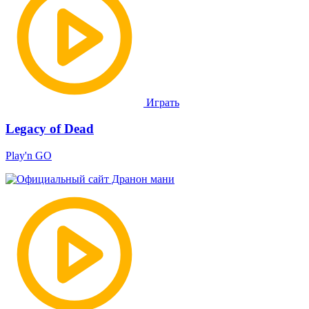
Играть
Legacy of Dead
Play'n GO