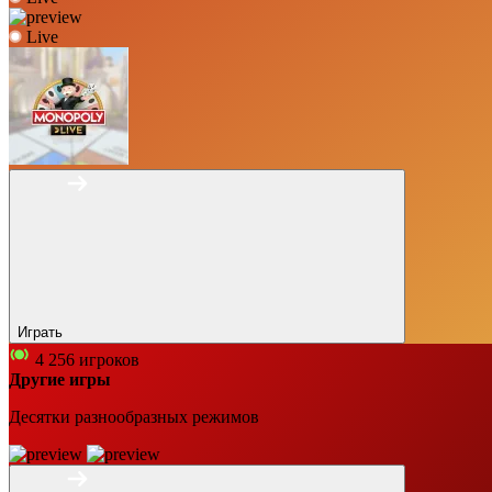
Live
Играть
4 256 игроков
Другие игры
Десятки разнообразных режимов