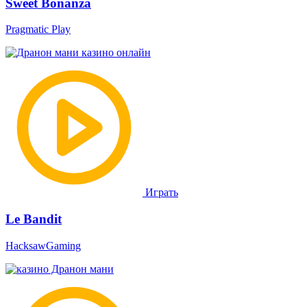
Sweet Bonanza
Pragmatic Play
Играть
Le Bandit
HacksawGaming