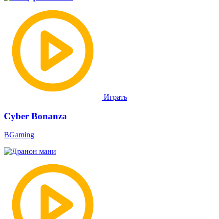
Играть
Cyber Bonanza
BGaming