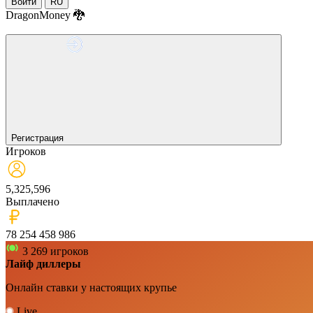
Войти
RU
DragonMoney
🐉
Регистрация
Игроков
5,325,596
Выплачено
78 254 458 986
3 269 игроков
Лайф диллеры
Онлайн ставки у настоящих крупье
Live